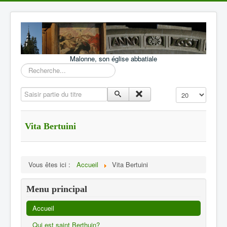
Malonne, son église abbatiale
Rechercher
Saisir partie du titre
Affichage #
Vita Bertuini
Vous êtes ici :
Accueil
Vita Bertuini
Menu principal
Accueil
Qui est saint Berthuin?