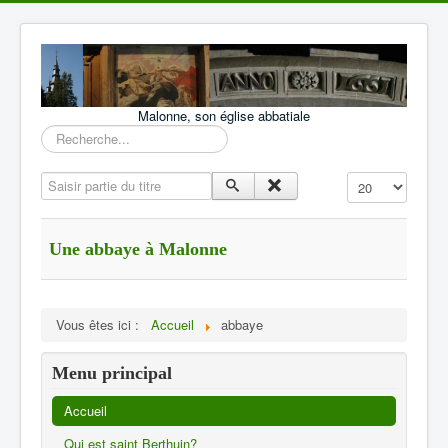
Malonne, son église abbatiale
Rechercher
Saisir partie du titre
Affichage #
Une abbaye à Malonne
Vous êtes ici :
Accueil
abbaye
Menu principal
Accueil
Qui est saint Berthuin?